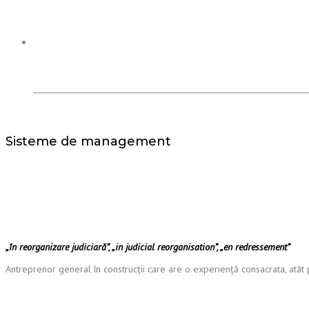
Sisteme de management
HIDROCONSTRUCTIA S.A
„în reorganizare judiciară”, „in judicial reorganisation”, „en redressement”
Antreprenor general în construcții care are o experiență consacrata, atât p
Termeni și condiții