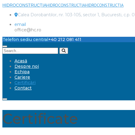
HIDROCONSTRUCȚIA
HIDROCONSTRUCȚIA
HIDROCONSTRUCȚIA
Calea Dorobantilor, nr. 103-105, sector 1, Bucuresti, c.p. 
email
office@hc.ro
Telefon sediu central
+40 212 081 411
Acasă
Despre noi
Echipa
Cariere
Certificări
Contact
Certificate