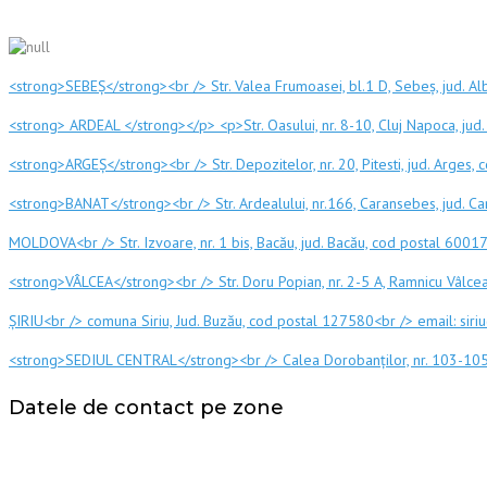
<strong>SEBEȘ</strong><br /> Str. Valea Frumoasei, bl.1 D, Sebeș, jud. 
<strong> ARDEAL </strong></p> <p>Str. Oasului, nr. 8-10, Cluj Napoca, j
<strong>ARGEȘ</strong><br /> Str. Depozitelor, nr. 20, Pitesti, jud. Arg
<strong>BANAT</strong><br /> Str. Ardealului, nr.166, Caransebes, jud. 
MOLDOVA<br /> Str. Izvoare, nr. 1 bis, Bacău, jud. Bacău, cod postal 60
<strong>VÂLCEA</strong><br /> Str. Doru Popian, nr. 2-5 A, Ramnicu Vâlce
ȘIRIU<br /> comuna Siriu, Jud. Buzău, cod postal 127580<br /> email: sir
<strong>SEDIUL CENTRAL</strong><br /> Calea Dorobanților, nr. 103-105, 
Datele de contact pe zone