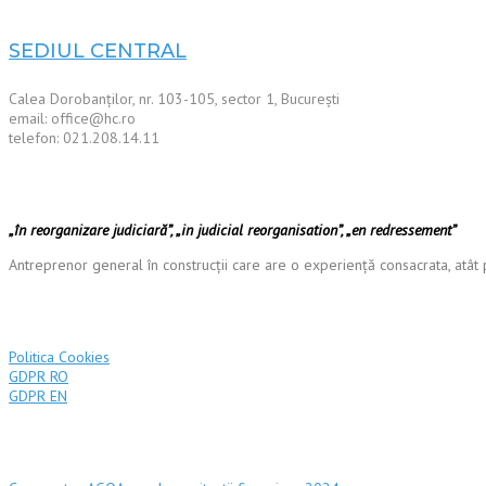
SEDIUL CENTRAL
Calea Dorobanților, nr. 103-105, sector 1, București
email: office@hc.ro
telefon: 021.208.14.11
HIDROCONSTRUCTIA S.A
„în reorganizare judiciară”, „in judicial reorganisation”, „en redressement”
Antreprenor general în construcții care are o experiență consacrata, atât p
Termeni și condiții
Politica Cookies
GDPR RO
GDPR EN
Actionariat