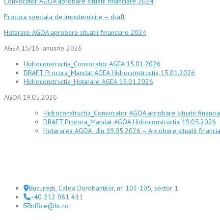
Convocator AGOA aprobare situatii financiare 2024
Procura speciala de imputernicire – draft
Hotarare AGOA aprobare situatii financiare 2024
AGEA 15/16 ianuarie 2026
Hidroconstructia_Convocator AGEA 15.01.2026
DRAFT Procura_Mandat AGEA Hidroconstructia 15.01.2026
Hidroconstructia_Hotarare AGEA 15.01.2026
AGOA 19.05.2026
Hidroconstrucţia_Convocator AGOA aprobare situaţii financi
DRAFT Procura_Mandat AGOA Hidroconstructia 19.05.2026
Hotararea AGOA din 19.05.2026 – Aprobare situatii financi
Sediul central
București, Calea Dorobantilor, nr. 103-105, sector 1
+40 212 081 411
office@hc.ro