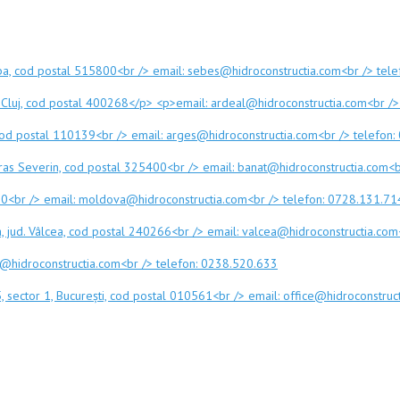
Alba, cod postal 515800<br /> email: sebes@hidroconstructia.com<br /> tel
ud. Cluj, cod postal 400268</p> <p>email: ardeal@hidroconstructia.com<br /
es, cod postal 110139<br /> email: arges@hidroconstructia.com<br /> telefon
Caras Severin, cod postal 325400<br /> email: banat@hidroconstructia.com<
0170<br /> email: moldova@hidroconstructia.com<br /> telefon: 0728.131.71
a, jud. Vâlcea, cod postal 240266<br /> email: valcea@hidroconstructia.co
iu@hidroconstructia.com<br /> telefon: 0238.520.633
sector 1, București, cod postal 010561<br /> email: office@hidroconstruc