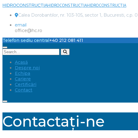
HIDROCONSTRUCȚIA
HIDROCONSTRUCȚIA
HIDROCONSTRUCȚIA
Calea Dorobantilor, nr. 103-105, sector 1, Bucuresti, c.p. 
email
office@hc.ro
Telefon sediu central
+40 212 081 411
Acasă
Despre noi
Echipa
Cariere
Certificări
Contact
Contactaţi-ne