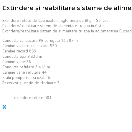
Extindere și reabilitare sisteme de alim
Extindere retele de apa uzata in aglomerarea Blaj – Sancel,
Extindere/reabilitare sistem de alimentare cu apa in Cistei,
Extindere/reabilitare sistem de alimentare cu apa in aglomerarea Bucer
Conducta canalizare PE corugata 16,287 m
Camine vizitare canalizare 520
Camine racord 889
Conducta apa 9,820 m
Camine vane 26
Conducta refulare 3,416 m
Camine vane refulare 44
Statii pompare apa uzata 6
Rezervor și stație de clorinare 2
extindere retele 003
HIDROCONSTRUCTIA S.A