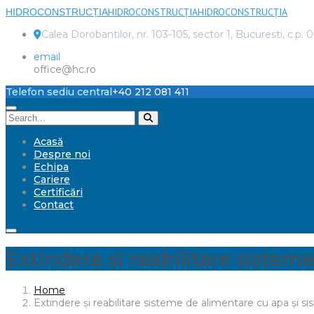
HIDROCONSTRUCȚIA
HIDROCONSTRUCȚIA
HIDROCONSTRUCȚIA
Calea Dorobantilor, nr. 103-105, sector 1, Bucuresti, c.p. 
email
office@hc.ro
Telefon sediu central
+40 212 081 411
Acasă
Despre noi
Echipa
Cariere
Certificări
Contact
Extindere și reabilitare sistem
Home
Extindere și reabilitare sisteme de alimentare cu apa și 