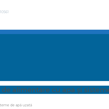
010561
e de alimentare cu apa și siste
sisteme de apă uzată