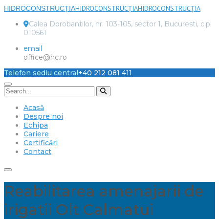
HIDROCONSTRUCȚIA
HIDROCONSTRUCȚIA
HIDROCONSTRUCȚIA
Calea Dorobantilor, nr. 103-105, sector 1, Bucuresti, c.p.
010561
email
office@hc.ro
Telefon sediu central
+40 212 081 411
Acasă
Despre noi
Echipa
Cariere
Certificări
Contact
Reabilitarea amenajarii de
irigatii Olt Calmatui