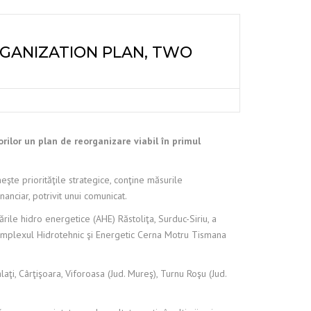
RGANIZATION PLAN, TWO
rilor un plan de reorganizare viabil în primul
şte priorităţile strategice, conţine măsurile
anciar, potrivit unui comunicat.
ile hidro energetice (AHE) Răstoliţa, Surduc-Siriu, a
 Complexul Hidrotehnic şi Energetic Cerna Motru Tismana
aţi, Cârţişoara, Viforoasa (Jud. Mureş), Turnu Roşu (Jud.