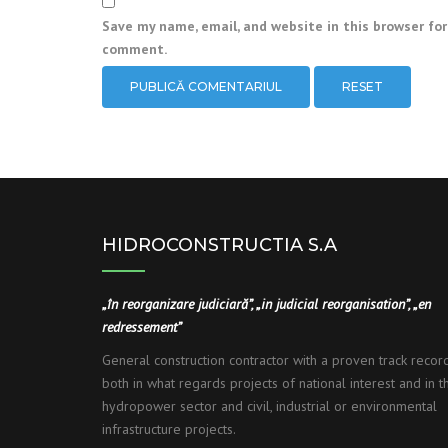
Save my name, email, and website in this browser for
comment.
RESET
Alternative:
HIDROCONSTRUCTIA S.A
„în reorganizare judiciară”, „in judicial reorganisation”, „en
redressement”
General construction contractor with a proven track record
both in what regards projects of national interest and in t
hydropower sector and civil, industrial or environmental
infrastructure projects.