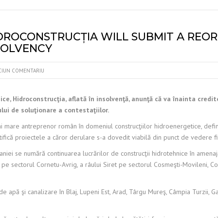
DROCONSTRUCȚIA WILL SUBMIT A REO
SOLVENCY
CIUN COMENTARIU
e, Hidroconstrucţia, aflată în insolvenţă, anunţă că va înainta credito
ui de soluţionare a contestaţiilor.
i mare antreprenor român în domeniul construcţiilor hidroenergetice, define
ifică proiectele a căror derulare s-a dovedit viabilă din punct de vedere fin
ei se numără continuarea lucrărilor de construcţii hidrotehnice în amenajăr
eu pe sectorul Cornetu-Avrig, a râului Siret pe sectorul Cosmeşti-Movileni,
e apă şi canalizare în Blaj, Lupeni Est, Arad, Târgu Mureş, Câmpia Turzii, Gal