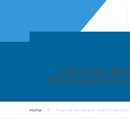
HIDROCONSTRUCȚIA
FINANCIAL NEW
REORGANIZATION 
Home
Financial Newspaper: Hidroconstrucția w