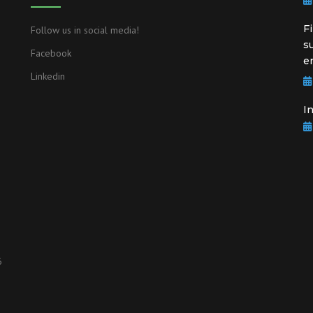
F
Follow us in social media!
s
Facebook
e
Linkedin
I
6