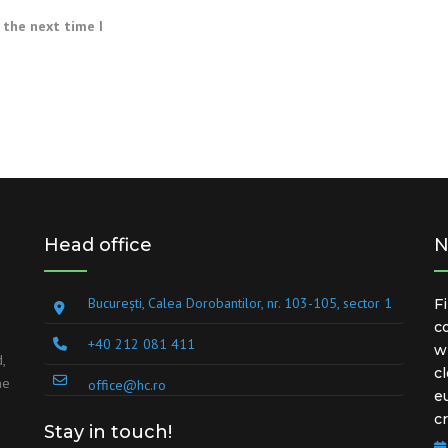
 the next time I
Head office
N
București, Calea Dorobantilor, nr. 103-105, sector 1
F
c
+40 212 081 411
w
,
c
he
office@hc.ro
e
c
Stay in touch!