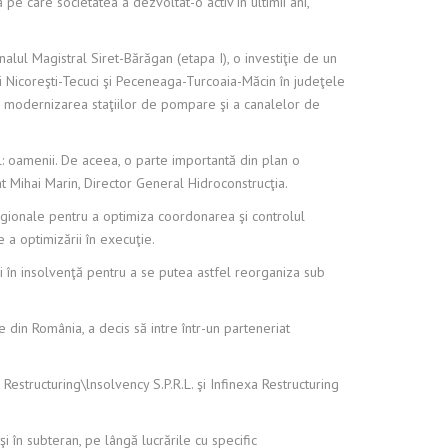
e care societatea a dezvoltat-o activ în ultimii ani,
nalul Magistral Siret-Bărăgan (etapa I), o investiţie de un
ii Nicoreşti-Tecuci şi Peceneaga-Turcoaia-Măcin în judeţele
lă, modernizarea staţiilor de pompare şi a canalelor de
: oamenii. De aceea, o parte importantă din plan o
t Mihai Marin, Director General Hidroconstrucţia.
 regionale pentru a optimiza coordonarea şi controlul
 a optimizării în execuţie.
rării în insolvenţă pentru a se putea astfel reorganiza sub
 din România, a decis să intre într-un parteneriat
Restructuring\lnsolvency S.P.R.L. şi Infinexa Restructuring
i în subteran, pe lângă lucrările cu specific