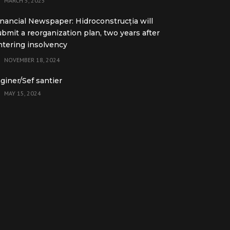
MARCH 5, 2025
inancial Newspaper: Hidroconstrucția will
ubmit a reorganization plan, two years after
ntering insolvency
NOVEMBER 18, 2024
nginer/Sef santier
MAY 15, 2024