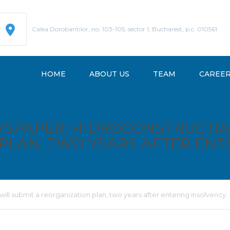
Calea Dorobantilor, no. 103-105, sector 1, Bucharest, p.c. 010561
HOME
ABOUT US
TEAM
CAREE
SPAPER: HIDROCONSTRUCȚIA
PLAN, TWO YEARS AFTER ENT
ill submit a reorganization plan, two years after entering insolvency