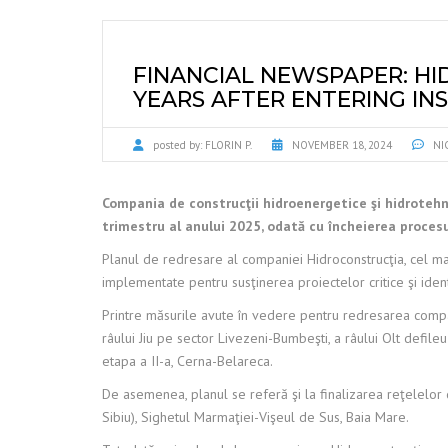
FINANCIAL NEWSPAPER: HI
YEARS AFTER ENTERING IN
posted by:
FLORIN P.
NOVEMBER 18, 2024
NI
Compania de construcţii hidroenergetice şi hidrotehnic
trimestru al anului 2025, odată cu încheierea procesul
Planul de redresare al companiei Hidroconstrucţia, cel ma
implementate pentru susţinerea proiectelor critice şi ident
Printre măsurile avute în vedere pentru redresarea compani
râului Jiu pe sector Livezeni-Bumbeşti, a râului Olt defil
etapa a II-a, Cerna-Belareca.
De asemenea, planul se referă şi la finalizarea reţelelor d
Sibiu), Sighetul Marmaţiei-Vişeul de Sus, Baia Mare.