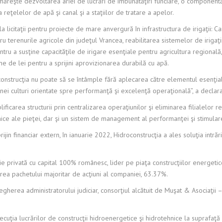
ăreşte dezvoltarea ariei de lucrări de îmbunătăţiri funciare, o componentă p
a reţelelor de apă şi canal şi a staţiilor de tratare a apelor.
 licitaţii pentru proiecte de mare anvergură în infrastructura de irigaţii: Ca
ru terenurile agricole din judeţul Vrancea, reabilitarea sistemelor de irigaţ
entru a susţine capacităţile de irigare esenţiale pentru agricultura regiona
oane de lei pentru a sprijini aprovizionarea durabilă cu apă.
onstrucţia nu poate să se întâmple fără aplecarea către elementul esenţial
ei culturi orientate spre performanţă şi excelenţă operaţională”, a declara
ficarea structurii prin centralizarea operaţiunilor şi eliminarea filialelor
mice ale pieţei, dar şi un sistem de management al performanţei şi stimulare
 sprijin financiar extern, în ianuarie 2022, Hidroconstrucţia a ales soluţia int
e privată cu capital 100% românesc, lider pe piaţa construcţiilor energetice
area pachetului majoritar de acţiuni al companiei, 63.37%.
gherea administratorului judiciar, consorţiul alcătuit de Muşat & Asociaţii – 
cuţia lucrărilor de construcţii hidroenergetice şi hidrotehnice la suprafaţă ş