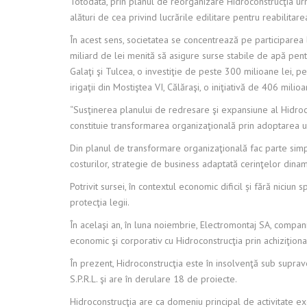
Totodată, prin planul de reorganizare Hidroconstrucţia urm
alături de cea privind lucrările edilitare pentru reabilitare
În acest sens, societatea se concentrează pe participarea la
miliard de lei menită să asigure surse stabile de apă pent
Galaţi şi Tulcea, o investiţie de peste 300 milioane lei, p
irigaţii din Mostiştea VI, Călăraşi, o iniţiativă de 406 mili
“Susţinerea planului de redresare şi expansiune al Hidroc
constituie transformarea organizaţională prin adoptarea un
Din planul de transformare organizaţională fac parte simpli
costurilor, strategie de business adaptată cerinţelor dina
Potrivit sursei, în contextul economic dificil și fără niciun
protecţia legii.
În acelaşi an, în luna noiembrie, Electromontaj SA, compani
economic şi corporativ cu Hidroconstrucţia prin achiziţion
În prezent, Hidroconstrucţia este în insolvenţă sub suprave
S.P.R.L. şi are în derulare 18 de proiecte.
Hidroconstrucţia are ca domeniu principal de activitate exe